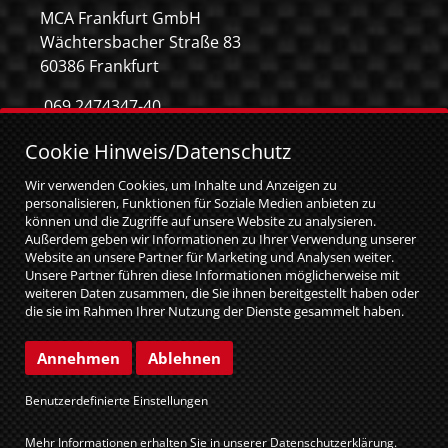
MCA Frankfurt GmbH
Wächtersbacher Straße 83
60386 Frankfurt
069 2474347-40
069 2474347-59
Cookie Hinweis/Datenschutz
info@mca-frankfurt.de
Wir verwenden Cookies, um Inhalte und Anzeigen zu
personalisieren, Funktionen für Soziale Medien anbieten zu
können und die Zugriffe auf unsere Website zu analysieren.
Außerdem geben wir Informationen zu Ihrer Verwendung unserer
Website an unsere Partner für Marketing und Analysen weiter.
Unsere Partner führen diese Informationen möglicherweise mit
weiteren Daten zusammen, die Sie ihnen bereitgestellt haben oder
die sie im Rahmen Ihrer Nutzung der Dienste gesammelt haben.
Sie geben Einwilligung zu unseren Cookies, wenn Sie unsere
Website weiterhin nutzen.
© MCA GmbH 2026
|
web relaunch by attentio
Annehmen
Ablehnen
Impressum
Datenschutz
Benutzerdefinierte Einstellungen
Cookie Einstellungen
Mehr Informationen erhalten Sie in unserer
Datenschutzerklärung
.