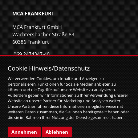
MCA FRANKFURT
MCA Frankfurt GmbH
Wächtersbacher Straße 83
60386 Frankfurt
069 2474347-40
069 2474347-59
Cookie Hinweis/Datenschutz
info@mca-frankfurt.de
Wir verwenden Cookies, um Inhalte und Anzeigen zu
personalisieren, Funktionen für Soziale Medien anbieten zu
können und die Zugriffe auf unsere Website zu analysieren.
Außerdem geben wir Informationen zu Ihrer Verwendung unserer
Website an unsere Partner für Marketing und Analysen weiter.
Unsere Partner führen diese Informationen möglicherweise mit
weiteren Daten zusammen, die Sie ihnen bereitgestellt haben oder
die sie im Rahmen Ihrer Nutzung der Dienste gesammelt haben.
Sie geben Einwilligung zu unseren Cookies, wenn Sie unsere
Website weiterhin nutzen.
© MCA GmbH 2026
|
web relaunch by attentio
Annehmen
Ablehnen