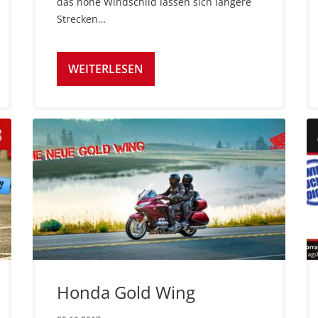
das hohe Windschild lassen sich längere
Strecken…
WEITERLESEN
Honda Gold Wing