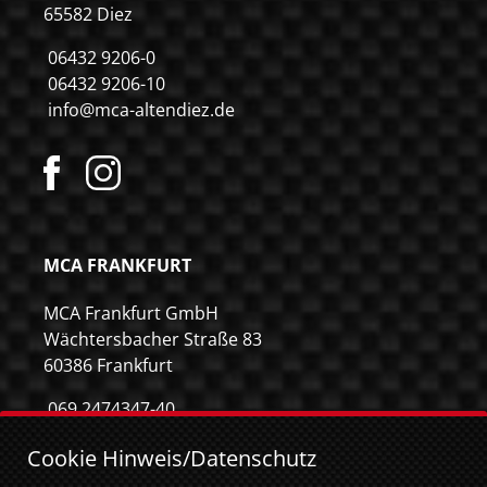
65582 Diez
06432 9206-0
06432 9206-10
info@mca-altendiez.de
MCA FRANKFURT
MCA Frankfurt GmbH
Wächtersbacher Straße 83
60386 Frankfurt
069 2474347-40
069 2474347-59
Cookie Hinweis/Datenschutz
info@mca-frankfurt.de