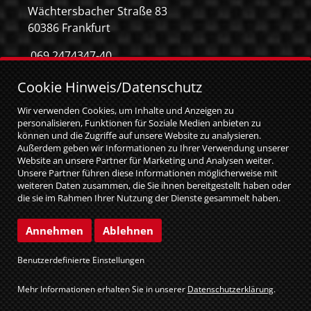
Wächtersbacher Straße 83
60386 Frankfurt
069 2474347-40
069 2474347-59
Cookie Hinweis/Datenschutz
info@mca-frankfurt.de
Wir verwenden Cookies, um Inhalte und Anzeigen zu
personalisieren, Funktionen für Soziale Medien anbieten zu
können und die Zugriffe auf unsere Website zu analysieren.
Außerdem geben wir Informationen zu Ihrer Verwendung unserer
Website an unsere Partner für Marketing und Analysen weiter.
Unsere Partner führen diese Informationen möglicherweise mit
weiteren Daten zusammen, die Sie ihnen bereitgestellt haben oder
die sie im Rahmen Ihrer Nutzung der Dienste gesammelt haben.
Sie geben Einwilligung zu unseren Cookies, wenn Sie unsere
Website weiterhin nutzen.
© MCA GmbH 2026
|
web relaunch by attentio
Annehmen
Ablehnen
Impressum
Datenschutz
Benutzerdefinierte Einstellungen
Cookie Einstellungen
Mehr Informationen erhalten Sie in unserer
Datenschutzerklärung
.