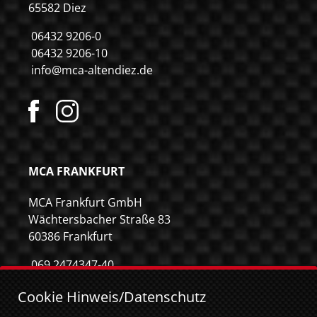
65582 Diez
06432 9206-0
06432 9206-10
info@mca-altendiez.de
MCA FRANKFURT
MCA Frankfurt GmbH
Wächtersbacher Straße 83
60386 Frankfurt
069 2474347-40
069 2474347-59
Cookie Hinweis/Datenschutz
info@mca-frankfurt.de