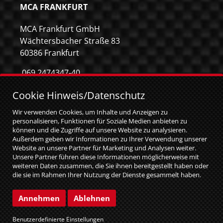
MCA FRANKFURT
MCA Frankfurt GmbH
Wächtersbacher Straße 83
60386 Frankfurt
069 2474347-40
069 2474347-59
Cookie Hinweis/Datenschutz
info@mca-frankfurt.de
Wir verwenden Cookies, um Inhalte und Anzeigen zu
personalisieren, Funktionen für Soziale Medien anbieten zu
können und die Zugriffe auf unsere Website zu analysieren.
Außerdem geben wir Informationen zu Ihrer Verwendung unserer
Website an unsere Partner für Marketing und Analysen weiter.
Unsere Partner führen diese Informationen möglicherweise mit
weiteren Daten zusammen, die Sie ihnen bereitgestellt haben oder
die sie im Rahmen Ihrer Nutzung der Dienste gesammelt haben.
Sie geben Einwilligung zu unseren Cookies, wenn Sie unsere
Website weiterhin nutzen.
© MCA GmbH 2026
|
web relaunch by attentio
Annehmen
Ablehnen
Impressum
Datenschutz
Benutzerdefinierte Einstellungen