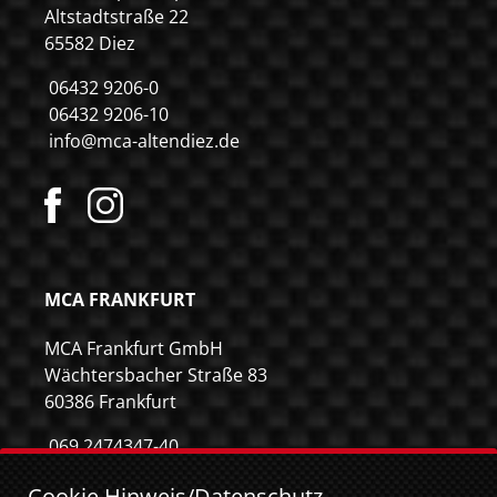
Altstadtstraße 22
65582 Diez
06432 9206-0
06432 9206-10
info@mca-altendiez.de
MCA FRANKFURT
MCA Frankfurt GmbH
Wächtersbacher Straße 83
60386 Frankfurt
069 2474347-40
069 2474347-59
Cookie Hinweis/Datenschutz