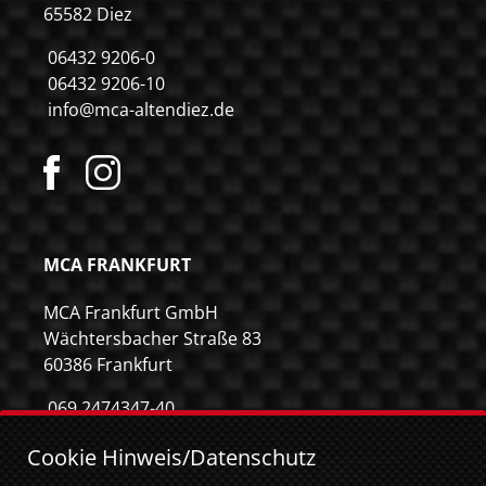
65582 Diez
06432 9206-0
06432 9206-10
info@mca-altendiez.de
MCA FRANKFURT
MCA Frankfurt GmbH
Wächtersbacher Straße 83
60386 Frankfurt
069 2474347-40
069 2474347-59
Cookie Hinweis/Datenschutz
info@mca-frankfurt.de