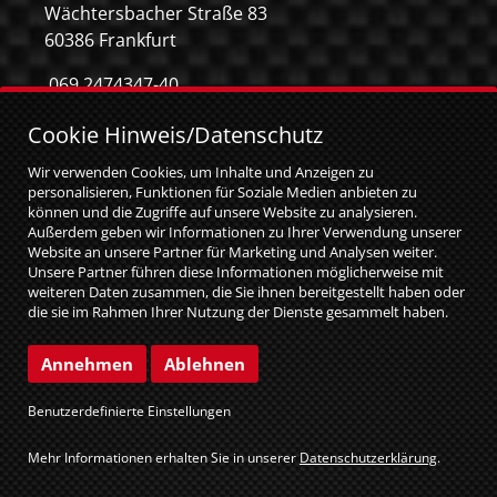
Wächtersbacher Straße 83
60386 Frankfurt
069 2474347-40
069 2474347-59
Cookie Hinweis/Datenschutz
info@mca-frankfurt.de
Wir verwenden Cookies, um Inhalte und Anzeigen zu
personalisieren, Funktionen für Soziale Medien anbieten zu
können und die Zugriffe auf unsere Website zu analysieren.
Außerdem geben wir Informationen zu Ihrer Verwendung unserer
Website an unsere Partner für Marketing und Analysen weiter.
Unsere Partner führen diese Informationen möglicherweise mit
weiteren Daten zusammen, die Sie ihnen bereitgestellt haben oder
die sie im Rahmen Ihrer Nutzung der Dienste gesammelt haben.
Sie geben Einwilligung zu unseren Cookies, wenn Sie unsere
Website weiterhin nutzen.
© MCA GmbH 2026
|
web relaunch by attentio
Annehmen
Ablehnen
Impressum
Datenschutz
Benutzerdefinierte Einstellungen
Cookie Einstellungen
Mehr Informationen erhalten Sie in unserer
Datenschutzerklärung
.