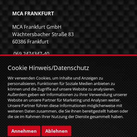
MCA FRANKFURT
MCA Frankfurt GmbH
Wächtersbacher Straße 83
60386 Frankfurt
069 2474347-40
069 2474347-59
Cookie Hinweis/Datenschutz
info@mca-frankfurt.de
Wir verwenden Cookies, um Inhalte und Anzeigen zu
personalisieren, Funktionen für Soziale Medien anbieten zu
können und die Zugriffe auf unsere Website zu analysieren.
Außerdem geben wir Informationen zu Ihrer Verwendung unserer
Website an unsere Partner für Marketing und Analysen weiter.
Unsere Partner führen diese Informationen möglicherweise mit
weiteren Daten zusammen, die Sie ihnen bereitgestellt haben oder
die sie im Rahmen Ihrer Nutzung der Dienste gesammelt haben.
Sie geben Einwilligung zu unseren Cookies, wenn Sie unsere
Website weiterhin nutzen.
© MCA GmbH 2026
|
web relaunch by attentio
Annehmen
Ablehnen