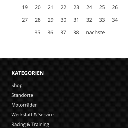
19
20
21
22
23
24
25
26
27
28
29
30
31
32
33
34
35
36
37
38
nächste
KATEGORIEN
Shop
Standorte
Motorräder
Werkstatt & Service
Racing & Training