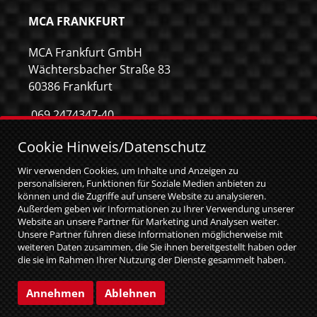
MCA FRANKFURT
MCA Frankfurt GmbH
Wächtersbacher Straße 83
60386 Frankfurt
069 2474347-40
069 2474347-59
Cookie Hinweis/Datenschutz
info@mca-frankfurt.de
Wir verwenden Cookies, um Inhalte und Anzeigen zu
personalisieren, Funktionen für Soziale Medien anbieten zu
können und die Zugriffe auf unsere Website zu analysieren.
Außerdem geben wir Informationen zu Ihrer Verwendung unserer
Website an unsere Partner für Marketing und Analysen weiter.
Unsere Partner führen diese Informationen möglicherweise mit
weiteren Daten zusammen, die Sie ihnen bereitgestellt haben oder
die sie im Rahmen Ihrer Nutzung der Dienste gesammelt haben.
Sie geben Einwilligung zu unseren Cookies, wenn Sie unsere
Website weiterhin nutzen.
© MCA GmbH 2026
|
web relaunch by attentio
Annehmen
Ablehnen
Impressum
Datenschutz