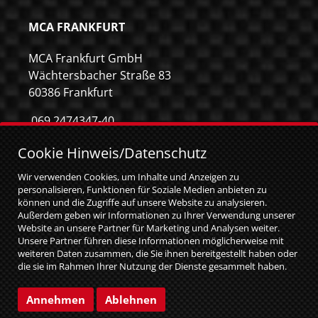
MCA FRANKFURT
MCA Frankfurt GmbH
Wächtersbacher Straße 83
60386 Frankfurt
069 2474347-40
069 2474347-59
Cookie Hinweis/Datenschutz
info@mca-frankfurt.de
Wir verwenden Cookies, um Inhalte und Anzeigen zu
personalisieren, Funktionen für Soziale Medien anbieten zu
können und die Zugriffe auf unsere Website zu analysieren.
Außerdem geben wir Informationen zu Ihrer Verwendung unserer
Website an unsere Partner für Marketing und Analysen weiter.
Unsere Partner führen diese Informationen möglicherweise mit
weiteren Daten zusammen, die Sie ihnen bereitgestellt haben oder
die sie im Rahmen Ihrer Nutzung der Dienste gesammelt haben.
Sie geben Einwilligung zu unseren Cookies, wenn Sie unsere
Website weiterhin nutzen.
© MCA GmbH 2026
|
web relaunch by attentio
Annehmen
Ablehnen