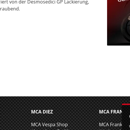
iriert von der Desmosedici GP Lackierung,
eraubend.
MCA DIEZ
MCA FRANKF
MCA Vespa Shop
MCA Frankfu