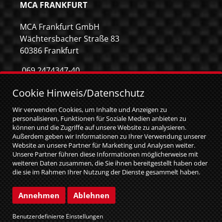
MCA FRANKFURT
MCA Frankfurt GmbH
Wächtersbacher Straße 83
60386 Frankfurt
069 2474347-40
069 2474347-59
Cookie Hinweis/Datenschutz
info@mca-frankfurt.de
Wir verwenden Cookies, um Inhalte und Anzeigen zu
personalisieren, Funktionen für Soziale Medien anbieten zu
können und die Zugriffe auf unsere Website zu analysieren.
Außerdem geben wir Informationen zu Ihrer Verwendung unserer
Website an unsere Partner für Marketing und Analysen weiter.
Unsere Partner führen diese Informationen möglicherweise mit
weiteren Daten zusammen, die Sie ihnen bereitgestellt haben oder
die sie im Rahmen Ihrer Nutzung der Dienste gesammelt haben.
Sie geben Einwilligung zu unseren Cookies, wenn Sie unsere
Website weiterhin nutzen.
© MCA GmbH 2026
|
web relaunch by attentio
Annehmen
Ablehnen
Impressum
Datenschutz
Benutzerdefinierte Einstellungen