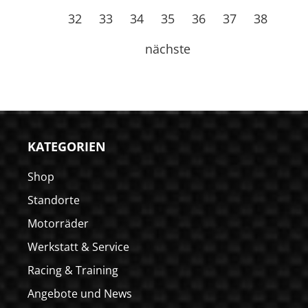
32
33
34
35
36
37
38
nächste
KATEGORIEN
Shop
Standorte
Motorräder
Werkstatt & Service
Racing & Training
Angebote und News