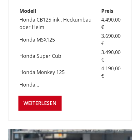
Modell
Preis
Honda CB125 inkl. Heckumbau
4.490,00
oder Helm
€
3.690,00
Honda MSX125
€
3.490,00
Honda Super Cub
€
4.190,00
Honda Monkey 125
€
Honda…
WEITERLESEN