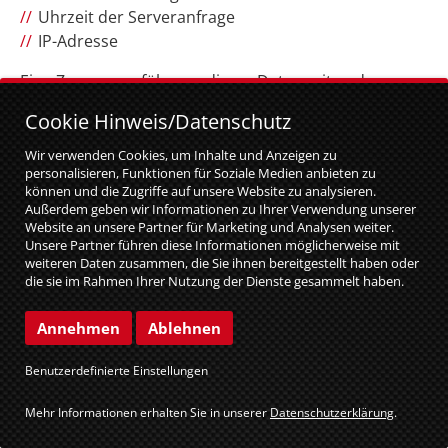
Uhrzeit der Serveranfrage
IP-Adresse
Eine Zusammenführung dieser Daten mit anderen
Datenquellen wird nicht vorgenommen.
Cookie Hinweis/Datenschutz
Die Erfassung dieser Daten erfolgt auf Grundlage von
Wir verwenden Cookies, um Inhalte und Anzeigen zu
Art. 6 Abs. 1 lit. f DSGVO. Der Websitebetreiber hat ein
personalisieren, Funktionen für Soziale Medien anbieten zu
berechtigtes Interesse an der technisch fehlerfreien
können und die Zugriffe auf unsere Website zu analysieren.
Außerdem geben wir Informationen zu Ihrer Verwendung unserer
Darstellung und der Optimierung seiner Website –
Website an unsere Partner für Marketing und Analysen weiter.
hierzu müssen die Server-Log-Files erfasst werden.
Unsere Partner führen diese Informationen möglicherweise mit
weiteren Daten zusammen, die Sie ihnen bereitgestellt haben oder
die sie im Rahmen Ihrer Nutzung der Dienste gesammelt haben.
KONTAKTFORMULAR
Sie geben Einwilligung zu unseren Cookies, wenn Sie unsere
Website weiterhin nutzen.
Annehmen
Ablehnen
Wenn Sie uns per Kontaktformular Anfragen
Benutzerdefinierte Einstellungen
zukommen lassen, werden Ihre Angaben aus dem
Anfrageformular inklusive der von Ihnen dort
Mehr Informationen erhalten Sie in unserer
Datenschutzerklärung
.
angegebenen Kontaktdaten zwecks Bearbeitung der