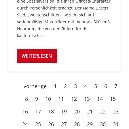
eine Spezialversion, die ihren Offroad-Charakter
durch Persönlichkeit ergänzt. Der Name Desert
Sled, „Wüstenschlitten“ bezieht sich auf
serienmäßige Motorräder mit mehr als 500 cm3
Hubraum, die von den Ridern für die
kalifornische…
WEITERLESEN
vorherige
1
2
3
4
5
6
7
8
9
10
11
12
13
14
15
16
17
18
19
20
21
22
23
24
25
26
27
28
29
30
31