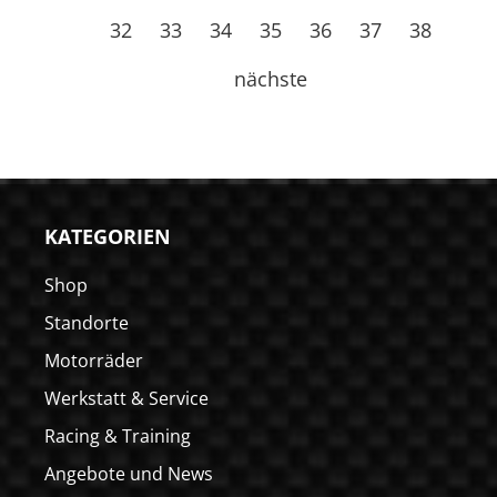
32
33
34
35
36
37
38
nächste
KATEGORIEN
Shop
Standorte
Motorräder
Werkstatt & Service
Racing & Training
Angebote und News