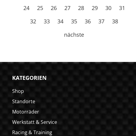
24
25
26
27
28
29
30
31
32
33
34
35
36
37
38
nächste
KATEGORIEN
Shop
Standorte
Motorräder
Werkstatt & Service
Racing & Training