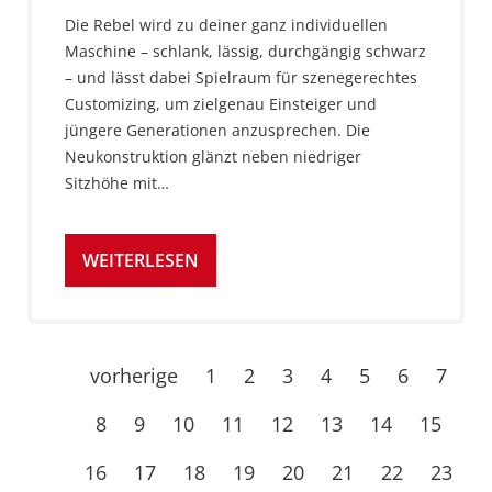
Die Rebel wird zu deiner ganz individuellen
Maschine – schlank, lässig, durchgängig schwarz
– und lässt dabei Spielraum für szenegerechtes
Customizing, um zielgenau Einsteiger und
jüngere Generationen anzusprechen. Die
Neukonstruktion glänzt neben niedriger
Sitzhöhe mit…
WEITERLESEN
vorherige
1
2
3
4
5
6
7
8
9
10
11
12
13
14
15
16
17
18
19
20
21
22
23