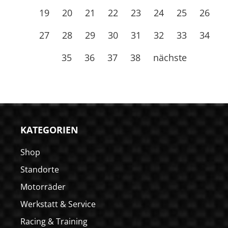
19
20
21
22
23
24
25
26
27
28
29
30
31
32
33
34
35
36
37
38
nächste
KATEGORIEN
Shop
Standorte
Motorräder
Werkstatt & Service
Racing & Training