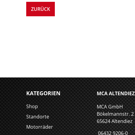
ZURÜCK
KATEGORIEN
MCA ALTENDIEZ
Shop
MCA GmbH
Bökelmannstr. 2
Standorte
65624 Altendiez
Motorräder
06432 9206-0