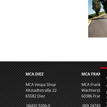
MCA DIEZ
MCA FRANKF
MCA Vespa Shop
MCA Frankfu
Altstadtstraße 22
Wächtersbach
65582 Diez
60386 Frankfu
06432 9206-0
069 2474347-