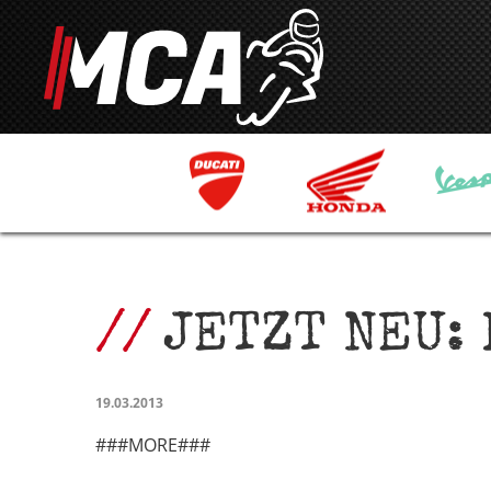
JETZT NEU:
19.03.2013
###MORE###