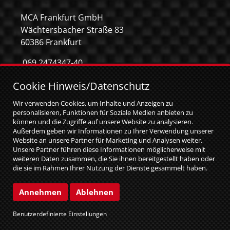
MCA Frankfurt GmbH
Wächtersbacher Straße 83
60386 Frankfurt
069 2474347-40
069 2474347-59
Cookie Hinweis/Datenschutz
info@mca-frankfurt.de
Wir verwenden Cookies, um Inhalte und Anzeigen zu
personalisieren, Funktionen für Soziale Medien anbieten zu
können und die Zugriffe auf unsere Website zu analysieren.
Außerdem geben wir Informationen zu Ihrer Verwendung unserer
Website an unsere Partner für Marketing und Analysen weiter.
Unsere Partner führen diese Informationen möglicherweise mit
weiteren Daten zusammen, die Sie ihnen bereitgestellt haben oder
die sie im Rahmen Ihrer Nutzung der Dienste gesammelt haben.
Sie geben Einwilligung zu unseren Cookies, wenn Sie unsere
Website weiterhin nutzen.
© MCA GmbH 2026
|
web relaunch by attentio
Annehmen
Ablehnen
Impressum
Datenschutz
Benutzerdefinierte Einstellungen