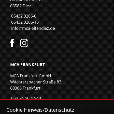
65582 Diez
06432 9206-0
06432 9206-10
info@mca-altendiez.de
MCA FRANKFURT
MCA Frankfurt GmbH
Wächtersbacher Straße 83
60386 Frankfurt
069 2474347-40
069 2474347-59
Cookie Hinweis/Datenschutz
info@mca-frankfurt.de