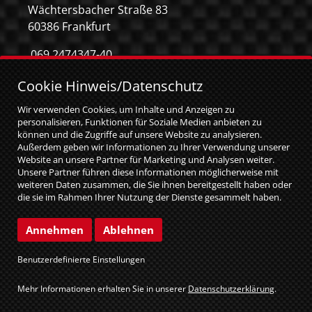
Wächtersbacher Straße 83
60386 Frankfurt
069 2474347-40
069 2474347-59
Cookie Hinweis/Datenschutz
info@mca-frankfurt.de
Wir verwenden Cookies, um Inhalte und Anzeigen zu
personalisieren, Funktionen für Soziale Medien anbieten zu
können und die Zugriffe auf unsere Website zu analysieren.
Außerdem geben wir Informationen zu Ihrer Verwendung unserer
Website an unsere Partner für Marketing und Analysen weiter.
Unsere Partner führen diese Informationen möglicherweise mit
weiteren Daten zusammen, die Sie ihnen bereitgestellt haben oder
die sie im Rahmen Ihrer Nutzung der Dienste gesammelt haben.
Sie geben Einwilligung zu unseren Cookies, wenn Sie unsere
Website weiterhin nutzen.
© MCA GmbH 2026
|
web relaunch by attentio
Annehmen
Ablehnen
Impressum
Datenschutz
Benutzerdefinierte Einstellungen
Cookie Einstellungen
Mehr Informationen erhalten Sie in unserer
Datenschutzerklärung
.