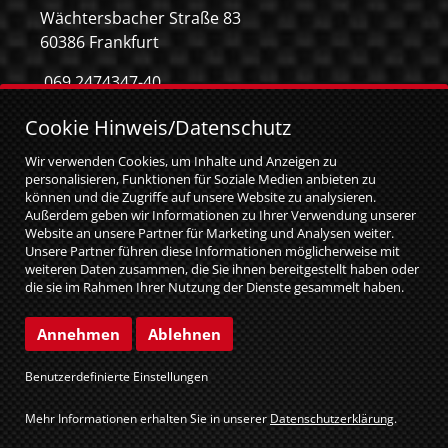
Wächtersbacher Straße 83
60386 Frankfurt
069 2474347-40
069 2474347-59
Cookie Hinweis/Datenschutz
info@mca-frankfurt.de
Wir verwenden Cookies, um Inhalte und Anzeigen zu
personalisieren, Funktionen für Soziale Medien anbieten zu
können und die Zugriffe auf unsere Website zu analysieren.
Außerdem geben wir Informationen zu Ihrer Verwendung unserer
Website an unsere Partner für Marketing und Analysen weiter.
Unsere Partner führen diese Informationen möglicherweise mit
weiteren Daten zusammen, die Sie ihnen bereitgestellt haben oder
die sie im Rahmen Ihrer Nutzung der Dienste gesammelt haben.
Sie geben Einwilligung zu unseren Cookies, wenn Sie unsere
Website weiterhin nutzen.
© MCA GmbH 2026
|
web relaunch by attentio
Annehmen
Ablehnen
Impressum
Datenschutz
Benutzerdefinierte Einstellungen
Cookie Einstellungen
Mehr Informationen erhalten Sie in unserer
Datenschutzerklärung
.