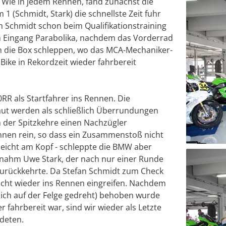
 Wie in jedem Rennen, fand zunächst die
1 (Schmidt, Stark) die schnellste Zeit fuhr
n Schmidt schon beim Qualifikationstraining
m Eingang Parabolika, nachdem das Vorderrad
an die Box schleppen, wo das MCA-Mechaniker-
Bike in Rekordzeit wieder fahrbereit
R als Startfahrer ins Rennen. Die
ut werden als schließlich Überrundungen
n der Spitzkehre einen Nachzügler
innen rein, so dass ein Zusammenstoß nicht
leicht am Kopf - schleppte die BMW aber
rnahm Uwe Stark, der nach nur einer Runde
zurückkehrte. Da Stefan Schmidt zum Check
icht wieder ins Rennen eingreifen. Nachdem
 sich auf der Felge gedreht) behoben wurde
fahrbereit war, sind wir wieder als Letzte
deten.