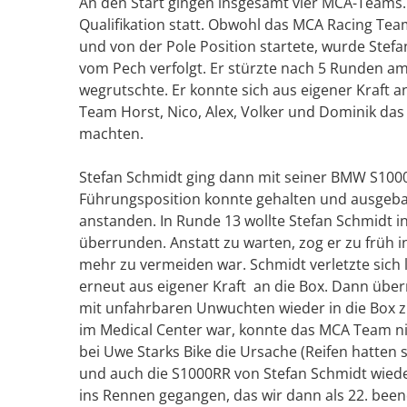
An den Start gingen insgesamt vier MCA-Teams.
Qualifikation statt. Obwohl das MCA Racing Team 
und von der Pole Position startete, wurde Stefa
vom Pech verfolgt. Er stürzte nach 5 Runden a
wegrutschte. Er konnte sich aus eigener Kraft 
Team Horst, Nico, Alex, Volker und Dominik das 
machten.
Stefan Schmidt ging dann mit seiner BMW S1000R
Führungsposition konnte gehalten und ausgeba
anstanden. In Runde 13 wollte Stefan Schmidt i
überrunden. Anstatt zu warten, zog er zu früh 
mehr zu vermeiden war. Schmidt verletzte sich 
erneut aus eigener Kraft an die Box. Dann übe
mit unfahrbaren Unwuchten wieder in die Box 
im Medical Center war, konnte das MCA Team n
bei Uwe Starks Bike die Ursache (Reifen hatten
und auch die S1000RR von Stefan Schmidt wieder 
ins Rennen gegangen, das wir dann als 22. been