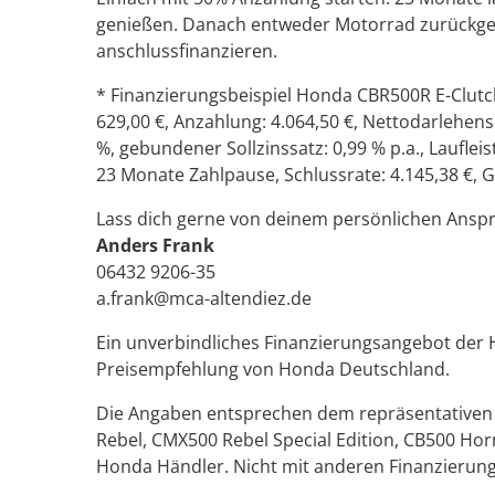
genießen. Danach entweder Motorrad zurückge
anschlussfinanzieren.
* Finanzierungsbeispiel Honda CBR500R E-Clutch:
629,00 €, Anzahlung: 4.064,50 €, Nettodarlehensbe
%, gebundener Sollzinssatz: 0,99 % p.a., Laufleis
23 Monate Zahlpause, Schlussrate: 4.145,38 €, G
Lass dich gerne von deinem persönlichen Ansp
Anders Frank
06432 9206-35
a.frank@mca-altendiez.de
Ein unverbindliches Finanzierungsangebot der
Preisempfehlung von Honda Deutschland.
Die Angaben entsprechen dem repräsentativen B
Rebel, CMX500 Rebel Special Edition, CB500 Hor
Honda Händler. Nicht mit anderen Finanzierun