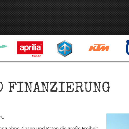
0 FINANZIERUNG
t.
ang ohne Zinsen und Raten die große Freiheit