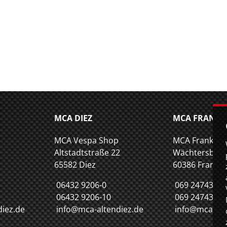
MCA DIEZ
MCA FRANKF
MCA Vespa Shop
MCA Frankfu
Altstadtstraße 22
Wächtersbach
65582 Diez
60386 Frankfu
06432 9206-0
069 2474347-
06432 9206-10
069 2474347-
iez.de
info@mca-altendiez.de
info@mca-fra