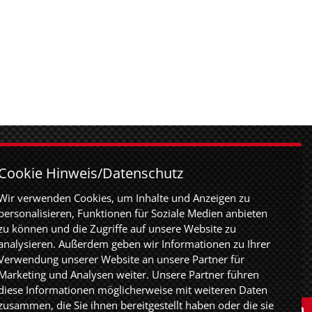
URT
Cookie Hinweis/Datenschutz
rt GmbH
Wir verwenden Cookies, um Inhalte und Anzeigen zu
er Straße 83
personalisieren, Funktionen für Soziale Medien anbieten
rt
zu können und die Zugriffe auf unsere Website zu
analysieren. Außerdem geben wir Informationen zu Ihrer
40
Verwendung unserer Website an unsere Partner für
59
Marketing und Analysen weiter. Unsere Partner führen
nkfurt.de
diese Informationen möglicherweise mit weiteren Daten
zusammen, die Sie ihnen bereitgestellt haben oder die sie