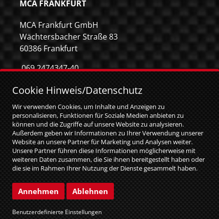
MCA FRANKFURT
MCA Frankfurt GmbH
Wächtersbacher Straße 83
60386 Frankfurt
069 2474347-40
069 2474347-59
Cookie Hinweis/Datenschutz
info@mca-frankfurt.de
Wir verwenden Cookies, um Inhalte und Anzeigen zu
personalisieren, Funktionen für Soziale Medien anbieten zu
können und die Zugriffe auf unsere Website zu analysieren.
Außerdem geben wir Informationen zu Ihrer Verwendung unserer
Website an unsere Partner für Marketing und Analysen weiter.
Unsere Partner führen diese Informationen möglicherweise mit
weiteren Daten zusammen, die Sie ihnen bereitgestellt haben oder
die sie im Rahmen Ihrer Nutzung der Dienste gesammelt haben.
Sie geben Einwilligung zu unseren Cookies, wenn Sie unsere
Website weiterhin nutzen.
© MCA GmbH 2026
|
web relaunch by attentio
Annehmen
Ablehnen
Impressum
Datenschutz
Benutzerdefinierte Einstellungen