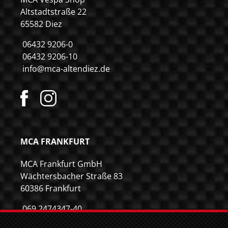
Altstadtstraße 22
65582 Diez
06432 9206-0
06432 9206-10
info@mca-altendiez.de
MCA FRANKFURT
MCA Frankfurt GmbH
Wächtersbacher Straße 83
60386 Frankfurt
069 2474347-40
069 2474347-59